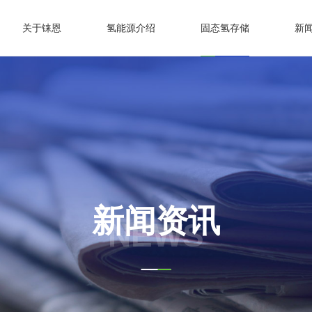
关于铼恩
氢能源介绍
固态氢存储
新
新闻资讯
NEWS