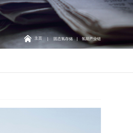
主页
|
|
固态氢存储
氢能产业链